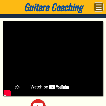
Guitare Coaching
accueil
adultes
étudiants
à distance
le prof
vidéos
avis d'élèves