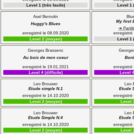
Level 1 (très facile)
Level 1 (
Axel Bernolin
Blu
My first
Huggy's Blues
➔ Partit
enregistré le 08.09.2020
enregistré
Level 2 (moyen)
Level 1 (
Georges Brassens
George
Au bois de mon coeur
Bon
enregistré le 19.01.2021
enregistré
Level 4 (difficile)
Level 4 
Leo Brouwer
Leo 
Etude simple N.1
Etude 
enregistré le 14.10.2020
enregistré
Level 2 (moyen)
Level 
Leo Brouwer
Leo 
Etude Simple N.4
Etude 
enregistré le 14.10.2020
enregistré
Level 2 (moyen)
Level 