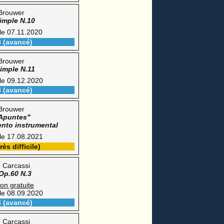
Brouwer
imple N.10
 le 07.11.2020
3 (avancé)
Brouwer
imple N.11
 le 09.12.2020
3 (avancé)
Brouwer
 Apuntes"
ento instrumental
 le 17.08.2021
rès difficile)
 Carcassi
Op.60 N.3
ion gratuite
 le 08.09.2020
3 (avancé)
 Carcassi