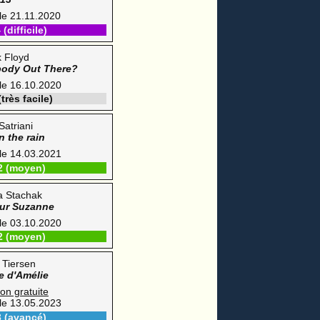
 le 21.11.2020
(difficile)
k Floyd
body Out There?
 le 16.10.2020
très facile)
Satriani
n the rain
 le 14.03.2021
2 (moyen)
a Stachak
our Suzanne
 le 03.10.2020
2 (moyen)
 Tiersen
e d'Amélie
ion gratuite
 le 13.05.2023
3 (avancé)