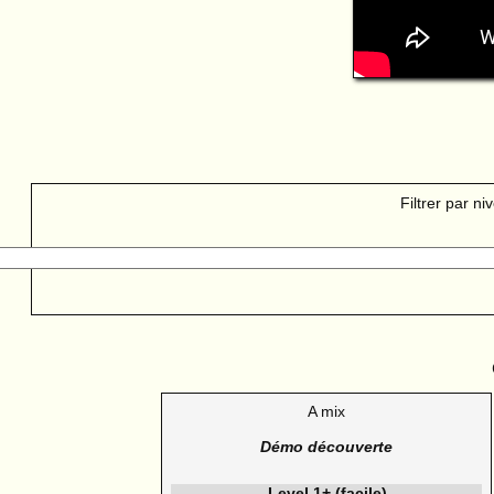
Filtrer par ni
A mix
Démo découverte
Level 1+ (facile)