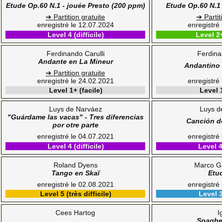
Etude Op.60 N.1 - jouée Presto (200 ppm)
Etude Op.60 N.1 
➔ Partition gratuite
➔ Partit
enregistré le 12.07.2024
enregistré
Level 4 (difficile)
Level 2
Ferdinando Carulli
Ferdina
Andante en La Mineur
Andantino 
➔ Partition gratuite
enregistré le 24.02.2021
enregistré
Level 1+ (facile)
Level 1
Luys de Narváez
Luys d
"Guárdame las vacas" - Tres diferencias
Canción d
por otre parte
enregistré le 04.07.2021
enregistré
Level 4 (difficile)
Level 4 
Roland Dyens
Marco G
Tango en Skaï
Etu
enregistré le 02.08.2021
enregistré
Level 5 (très difficile)
Level 
Cees Hartog
I
Spaghet