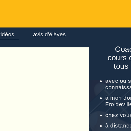
vidéos
avis d'élèves
Coac
cours 
tous
avec ou 
connaiss
à mon dom
Froidevill
chez vous
à distan