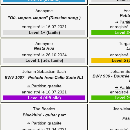
Anonyme
An
Peti
"Ой, мороз, мороз" (Russian song )
➔ Partit
enregistré le 16.07.2021
enregistré
Level 1+ (facile)
Level 2
Anonyme
Turga
Nesta Rua
L
enregistré le 26.10.2024
enregistré
Level 1 (très facile)
Level 5 (t
Johann Sebastian Bach
Johann Se
BWV 996 - Bourrée 
BWV 1007 - Prelude from Cello Suite N.1
➔ Partition gratuite
➔ Partit
enregistré le 16.07.2021
enregistré
Level 4 (difficile)
Level 2
The Beatles
Jean-Mar
Blackbird - guitar part
Psa
➔ Partition gratuite
enregistré le 21.04.2021
enregistré