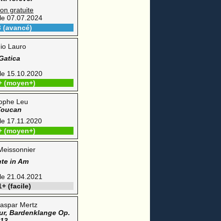
ion gratuite
 le 07.07.2024
3 (avancé)
io Lauro
Gatica
 le 15.10.2020
+ (moyen+)
tophe Leu
Toucan
 le 17.11.2020
+ (moyen+)
Meissonnier
te in Am
 le 21.04.2021
+ (facile)
aspar Mertz
ur, Bardenklange Op.
13