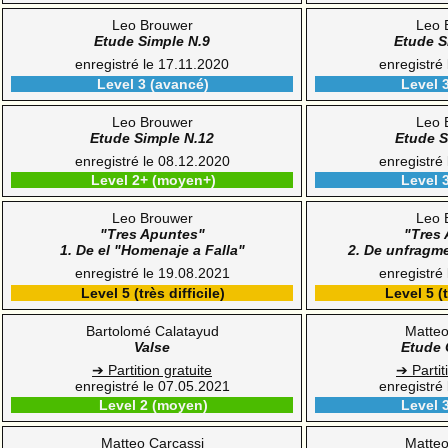
Leo Brouwer
Leo 
Etude Simple N.9
Etude S
enregistré le 17.11.2020
enregistré
Level 3 (avancé)
Level 
Leo Brouwer
Leo 
Etude Simple N.12
Etude S
enregistré le 08.12.2020
enregistré
Level 2+ (moyen+)
Level 
Leo Brouwer
Leo 
"Tres Apuntes"
"Tres
1. De el "Homenaje a Falla"
2. De unfragm
enregistré le 19.08.2021
enregistré
Level 5 (très difficile)
Level 5 (t
Bartolomé Calatayud
Matteo
Valse
Etude 
➔ Partition gratuite
➔ Partit
enregistré le 07.05.2021
enregistré
Level 2 (moyen)
Level 
Matteo Carcassi
Matteo