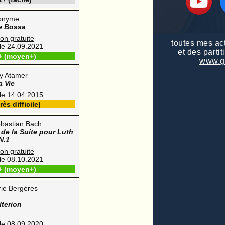
onyme
te Bossa
ion gratuite
toutes mes ac
 le 24.09.2021
et des partit
+ (moyen+)
www.g
y Atamer
a Vie
 le 14.04.2015
rès difficile)
bastian Bach
de la Suite pour Luth
N.1
ion gratuite
 le 08.10.2021
+ (moyen+)
ie Bergères
lterion
 le 08.09.2020