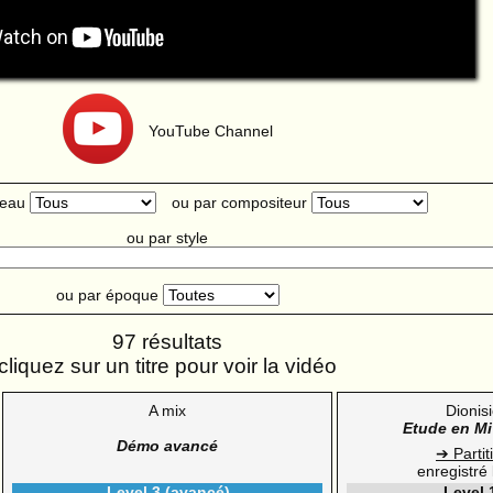
YouTube Channel
veau
ou par compositeur
ou par style
ou par époque
97 résultats
cliquez sur un titre pour voir la vidéo
A mix
Dionis
Etude en Mi
Démo avancé
➔ Partit
enregistré
Level 3 (avancé)
Level 1