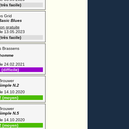
très facile)
es Grid
 Basic Blues
ion gratuite
 le 13.05.2023
très facile)
s Brassens
homme
 le 24.02.2021
(difficile)
Brouwer
Simple N.2
 le 14.10.2020
2 (moyen)
Brouwer
Simple N.5
 le 14.10.2020
2 (moyen)