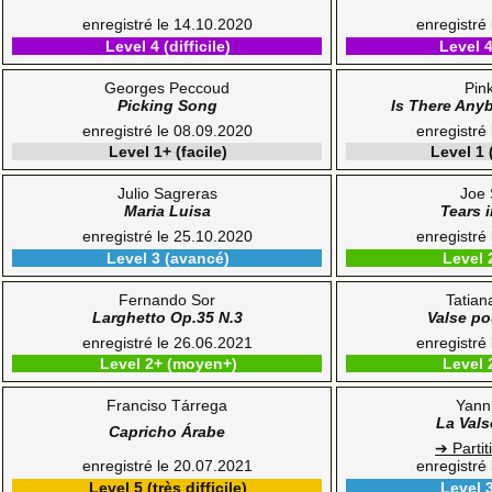
enregistré le 14.10.2020
enregistré
Level 4 (difficile)
Level 4 
Georges Peccoud
Pin
Picking Song
Is There Any
enregistré le 08.09.2020
enregistré
Level 1+ (facile)
Level 1 (
Julio Sagreras
Joe 
Maria Luisa
Tears i
enregistré le 25.10.2020
enregistré
Level 3 (avancé)
Level 
Fernando Sor
Tatian
Larghetto Op.35 N.3
Valse p
enregistré le 26.06.2021
enregistré
Level 2+ (moyen+)
Level 
Franciso Tárrega
Yann
La Vals
Capricho Árabe
➔ Partit
enregistré le 20.07.2021
enregistré
Level 5 (très difficile)
Level 