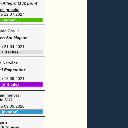
- Allegro (132 ppm)
ion gratuite
 le 12.07.2024
+ (moyen+)
ndo Carulli
en Sol Majeur
 le 21.04.2021
+ (facile)
e Narváez
el Emperador
 le 13.09.2021
(difficile)
ammanossi
de N.11
 le 09.09.2020
3 (avancé)
gorrr
ti forever