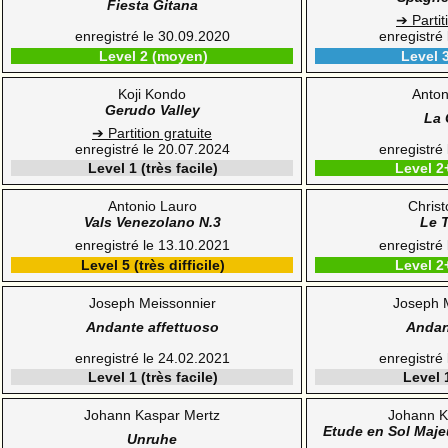
Fiesta Gitana
➔ Partit
enregistré le 30.09.2020
enregistré
Level 2 (moyen)
Level 
Koji Kondo
Anton
Gerudo Valley
La 
➔ Partition gratuite
enregistré le 20.07.2024
enregistré
Level 1 (très facile)
Level 2
Antonio Lauro
Chris
Vals Venezolano N.3
Le 
enregistré le 13.10.2021
enregistré
Level 5 (très difficile)
Level 2
Joseph Meissonnier
Joseph 
Andante affettuoso
Andan
enregistré le 24.02.2021
enregistré
Level 1 (très facile)
Level 1
Johann Kaspar Mertz
Johann K
Etude en Sol Maje
Unruhe