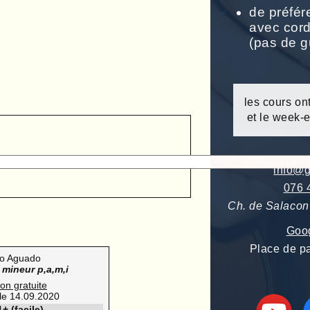
de préfér
avec cor
(pas de g
les cours on
et le week-
info@g
076 
Ch. de Salacon 
Goo
Place de pa
io Aguado
 mineur p,a,m,i
ion gratuite
 le 14.09.2020
+ (facile)